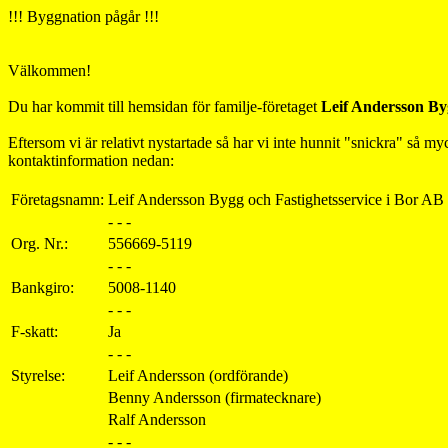
!!! Byggnation pågår !!!
Välkommen!
Du har kommit till hemsidan för familje-företaget
Leif Andersson Byg
Eftersom vi är relativt nystartade så har vi inte hunnit "snickra" så m
kontaktinformation nedan:
Företagsnamn:
Leif Andersson Bygg och Fastighetsservice i Bor AB
- - -
Org. Nr.:
556669-5119
- - -
Bankgiro:
5008-1140
- - -
F-skatt:
Ja
- - -
Styrelse:
Leif Andersson (ordförande)
Benny Andersson (firmatecknare)
Ralf Andersson
- - -